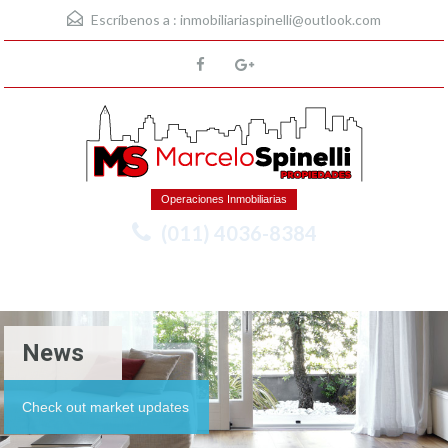
Escríbenos a :
inmobiliariaspinelli@outlook.com
Operaciones Inmobiliarias
(011) 4036-8384
Menu
News
Check out market updates