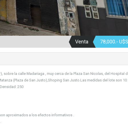
Venta
78,000.- U$
), sobre la calle Madariaga , muy cerca de la Plaza San Nicolas, del Hospital 
 Matanza (Plaza de San Justo),Shoping San Justo.Las medidas del lote son 10 
. Densidad :250
son aproximados a los efectos informativos .
.