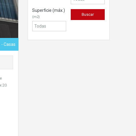
Superficie (máx.)
(m2)
S
- Casas
de
x 20