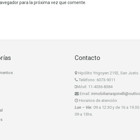
navegador para la próxima vez que comente.
rías
Contacto
mentos
Hipólito Yrigoyen 2192, San Justo.
Teléfono: 6073-9311
Móvil: 11-4036-8384
Email:
inmobiliariaspinelli@outl
Horarios de atención:
Lun – Vie:
09 a 12:30 y de 16 a 19.30
al
09 a 13hs.
os