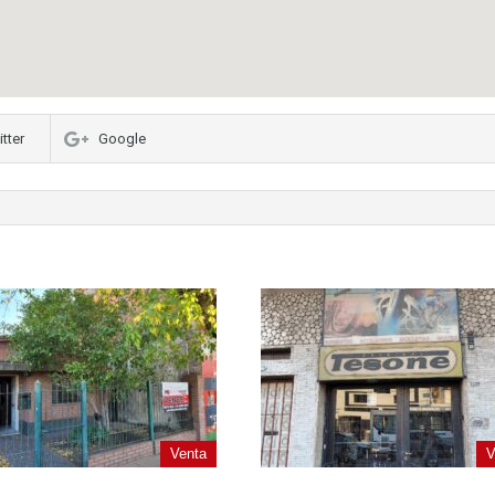
tter
Google
Venta
V