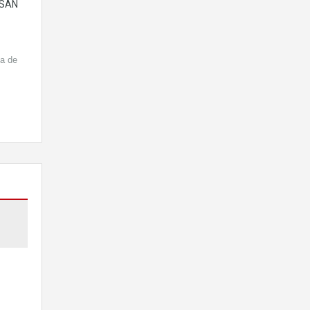
 SAN
da de