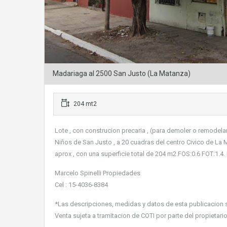
Madariaga al 2500 San Justo (La Matanza)
204 mt2
Lote , con construcion precaria , (para demoler o remodelar
Niños de San Justo , a 20 cuadras del centro Civico de La
aprox , con una superficie total de 204 m2.FOS:0.6 FOT:1.4
Marcelo Spinelli Propiedades
Cel : 15-4036-8384
*Las descripciones, medidas y datos de esta publicacion 
Venta sujeta a tramitacion de COTI por parte del propietario