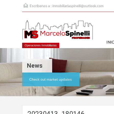
Escríbenos a :
inmobiliariaspinelli@outlook.com
INI
Operaciones Inmobiliarias
News
Check out market updates