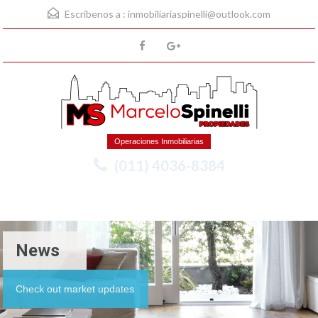
Escríbenos a :
inmobiliariaspinelli@outlook.com
Operaciones Inmobiliarias
(011) 4036-8384
Menu
News
Check out market updates