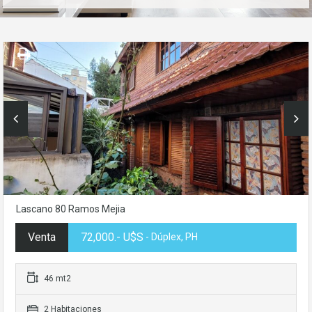
Lascano 80 Ramos Mejia
Venta
72,000.- U$S
- Dúplex, PH
46 mt2
2 Habitaciones