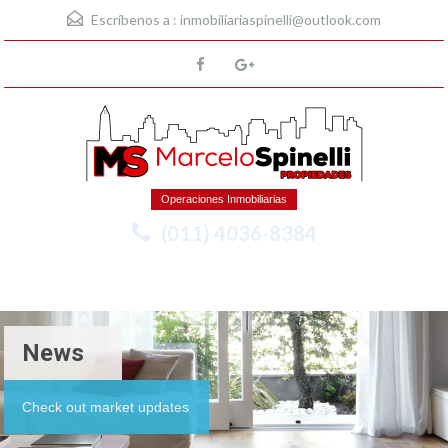
Escríbenos a :
inmobiliariaspinelli@outlook.com
Operaciones Inmobiliarias
(011) 4036-8384
Menu
News
Check out market updates