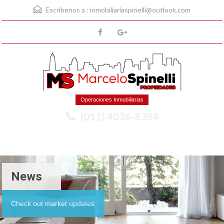
Escríbenos a :
inmobiliariaspinelli@outlook.com
Operaciones Inmobiliarias
(011) 4036-8384
Menu
News
Check out market updates