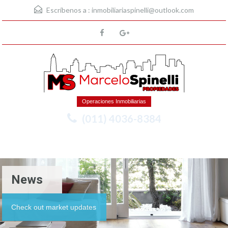
Escríbenos a :
inmobiliariaspinelli@outlook.com
Operaciones Inmobiliarias
(011) 4036-8384
Menu
News
Check out market updates