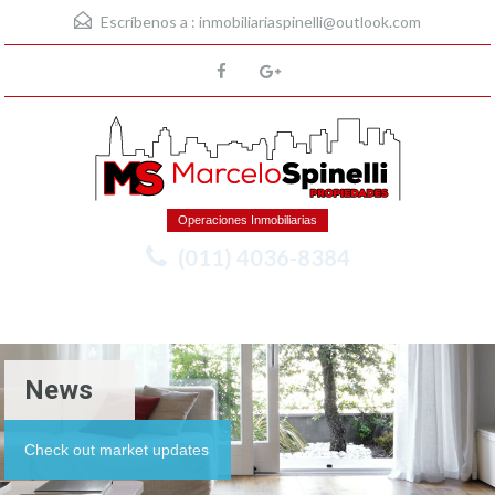
Escríbenos a :
inmobiliariaspinelli@outlook.com
Operaciones Inmobiliarias
(011) 4036-8384
Menu
News
Check out market updates