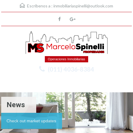
Escríbenos a :
inmobiliariaspinelli@outlook.com
Operaciones Inmobiliarias
(011) 4036-8384
Menu
News
Check out market updates