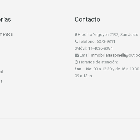
rías
Contacto
mentos
Hipólito Yrigoyen 2192, San Justo.
Teléfono: 6073-9311
Móvil: 11-4036-8384
Email:
inmobiliariaspinelli@outl
Horarios de atención:
Lun – Vie:
09 a 12:30 y de 16 a 19.30
al
09 a 13hs.
os