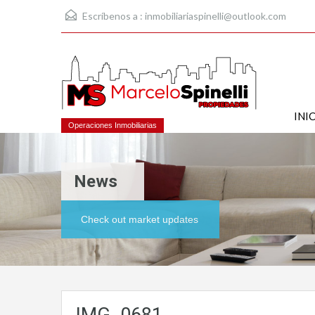
Escríbenos a :
inmobiliariaspinelli@outlook.com
INI
Operaciones Inmobiliarias
News
Check out market updates