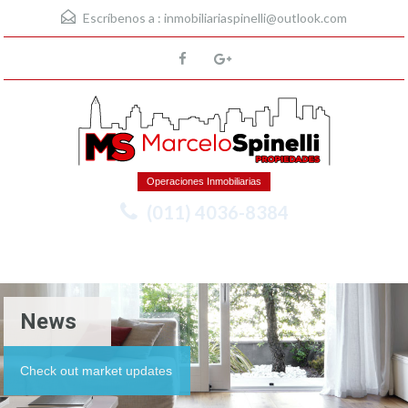
Escríbenos a :
inmobiliariaspinelli@outlook.com
Operaciones Inmobiliarias
(011) 4036-8384
Menu
News
Check out market updates