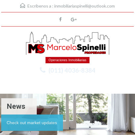
Escríbenos a :
inmobiliariaspinelli@outlook.com
Operaciones Inmobiliarias
(011) 4036-8384
Menu
News
Check out market updates