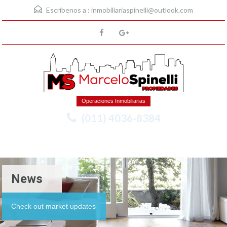
Escríbenos a :
inmobiliariaspinelli@outlook.com
Operaciones Inmobiliarias
(011) 4036-8384
Menu
News
Check out market updates