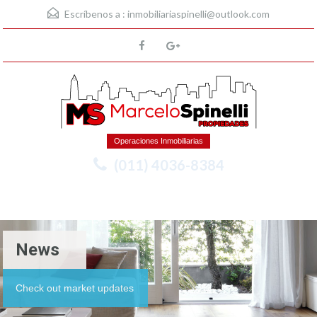
Escríbenos a :
inmobiliariaspinelli@outlook.com
Operaciones Inmobiliarias
(011) 4036-8384
Menu
News
Check out market updates