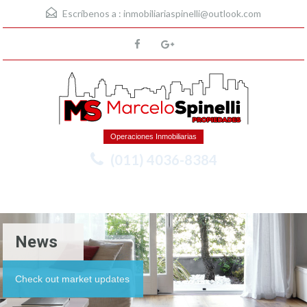
Escríbenos a :
inmobiliariaspinelli@outlook.com
Operaciones Inmobiliarias
(011) 4036-8384
Menu
News
Check out market updates