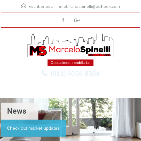
Escríbenos a :
inmobiliariaspinelli@outlook.com
Operaciones Inmobiliarias
(011) 4036-8384
Menu
News
Check out market updates