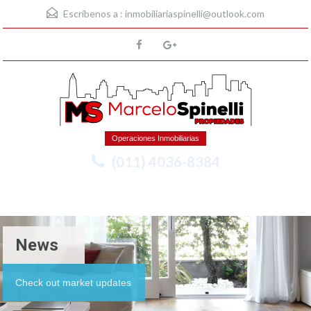
Escríbenos a :
inmobiliariaspinelli@outlook.com
Operaciones Inmobiliarias
(011) 4036-8384
Menu
News
Check out market updates