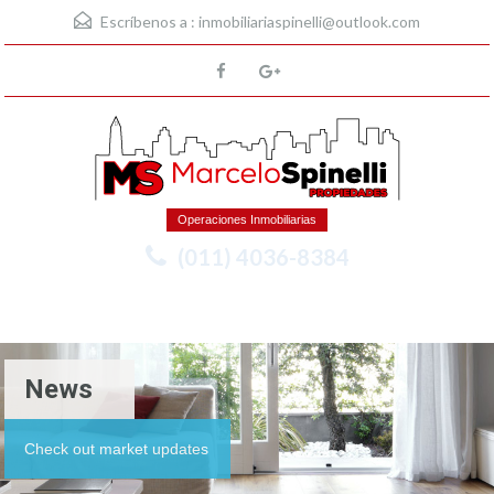
Escríbenos a :
inmobiliariaspinelli@outlook.com
Operaciones Inmobiliarias
(011) 4036-8384
Menu
News
Check out market updates