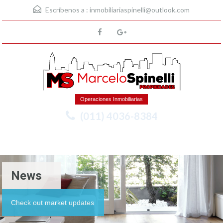
Escríbenos a :
inmobiliariaspinelli@outlook.com
Operaciones Inmobiliarias
(011) 4036-8384
Menu
News
Check out market updates