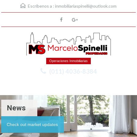
Escríbenos a :
inmobiliariaspinelli@outlook.com
Operaciones Inmobiliarias
(011) 4036-8384
Menu
News
Check out market updates