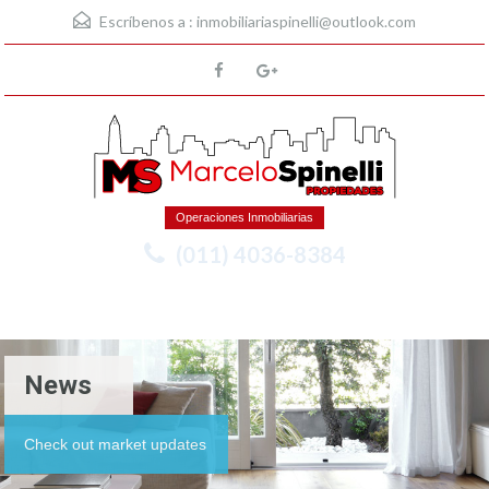
Escríbenos a :
inmobiliariaspinelli@outlook.com
Operaciones Inmobiliarias
(011) 4036-8384
Menu
News
Check out market updates