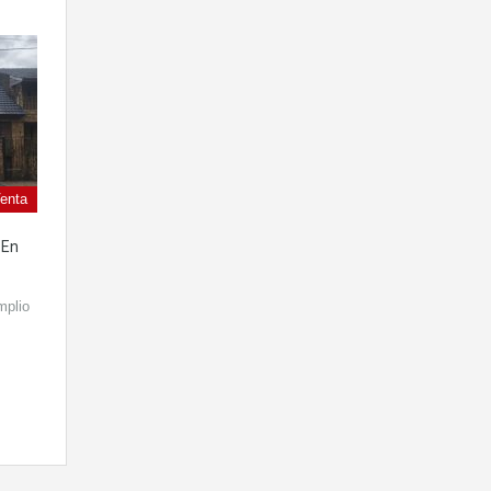
enta
 En
mplio