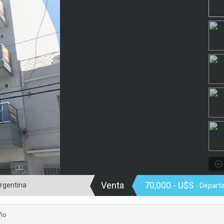
Venta
70,000.- U$S
rgentina
- Depart
ño