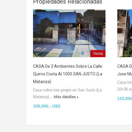
Propiedades Relacionadas
Venta
CASA De 3 Ambientes Sobre La Calle
CASA De
Quirno Costa Al 1000 SAN JUSTO (La
Jose M
Matanza)
Casa lot
10×36 s
Casa sobre lote propio en San Justo (La
Matanza)…
Más detalles
115,000
109,000.- U$S