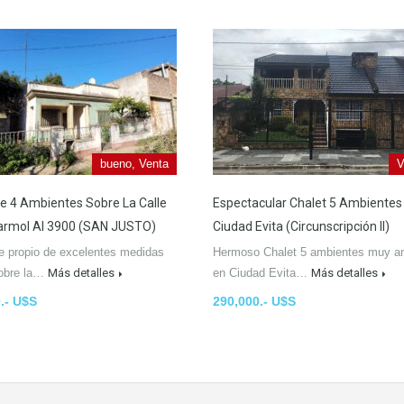
bueno, Venta
V
 4 Ambientes Sobre La Calle
Espectacular Chalet 5 Ambientes
armol Al 3900 (SAN JUSTO)
Ciudad Evita (circunscripción II)
e propio de excelentes medidas
Hermoso Chalet 5 ambientes muy a
obre la…
Más detalles
en Ciudad Evita…
Más detalles
.- U$S
290,000.- U$S