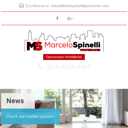
Escríbenos a :
inmobiliariaspinelli@outlook.com
Operaciones Inmobiliarias
(011) 4036-8384
Menu
News
Check out market updates