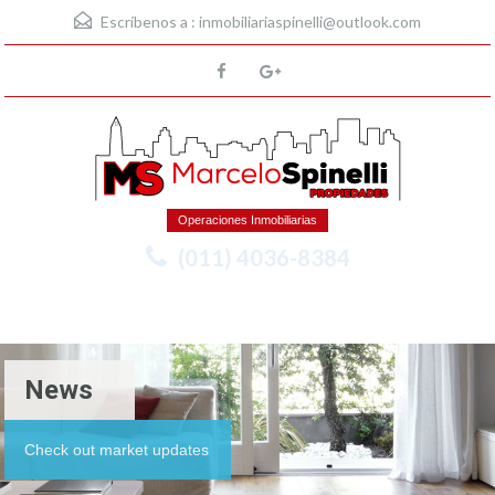
Escríbenos a :
inmobiliariaspinelli@outlook.com
Operaciones Inmobiliarias
(011) 4036-8384
Menu
News
Check out market updates