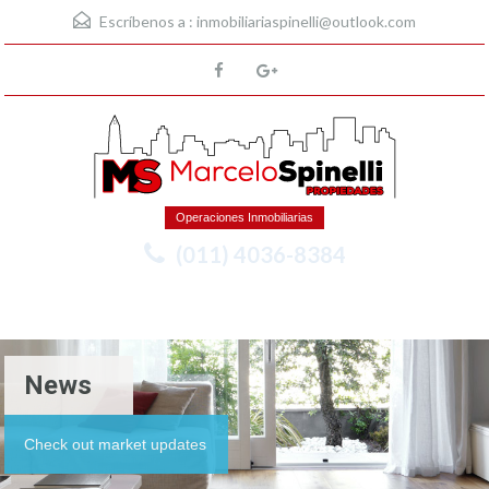
Escríbenos a :
inmobiliariaspinelli@outlook.com
Operaciones Inmobiliarias
(011) 4036-8384
Menu
News
Check out market updates