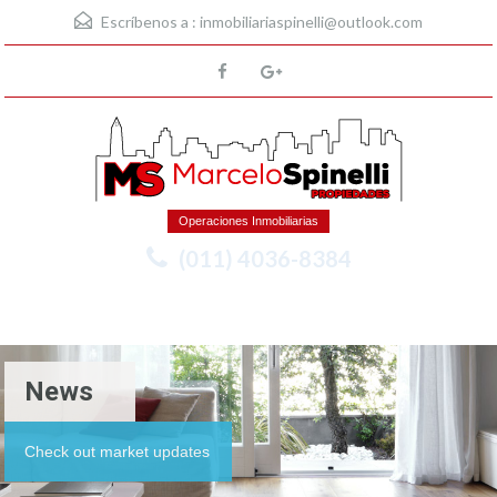
Escríbenos a :
inmobiliariaspinelli@outlook.com
Operaciones Inmobiliarias
(011) 4036-8384
Menu
News
Check out market updates