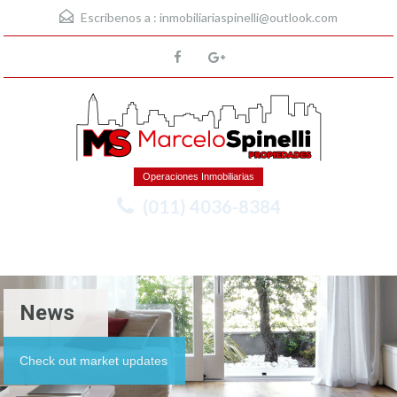
Escríbenos a :
inmobiliariaspinelli@outlook.com
Operaciones Inmobiliarias
(011) 4036-8384
Menu
News
Check out market updates