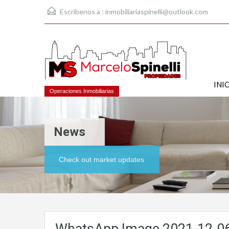
Escríbenos a :
inmobiliariaspinelli@outlook.com
INI
Operaciones Inmobiliarias
News
Check out market updates