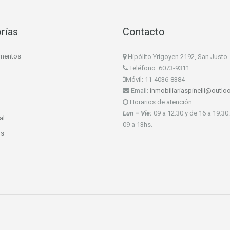
rías
Contacto
mentos
Hipólito Yrigoyen 2192, San Justo.
Teléfono: 6073-9311
Móvil: 11-4036-8384
Email:
inmobiliariaspinelli@outl
Horarios de atención:
Lun – Vie:
09 a 12:30 y de 16 a 19.30
al
09 a 13hs.
os