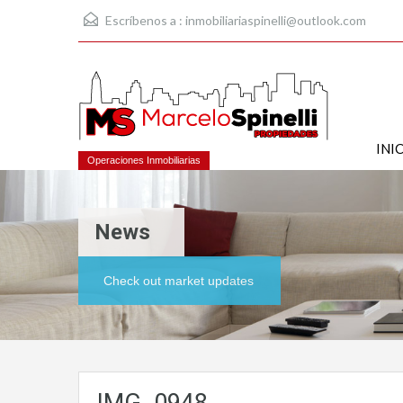
Escríbenos a :
inmobiliariaspinelli@outlook.com
INI
Operaciones Inmobiliarias
News
Check out market updates