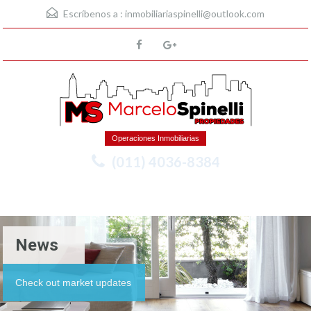
Escríbenos a :
inmobiliariaspinelli@outlook.com
Operaciones Inmobiliarias
(011) 4036-8384
Menu
News
Check out market updates