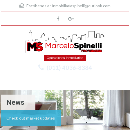
Escríbenos a :
inmobiliariaspinelli@outlook.com
Operaciones Inmobiliarias
(011) 4036-8384
Menu
News
Check out market updates