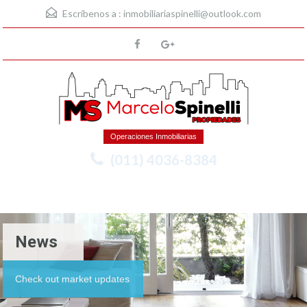
Escríbenos a :
inmobiliariaspinelli@outlook.com
Operaciones Inmobiliarias
(011) 4036-8384
Menu
News
Check out market updates