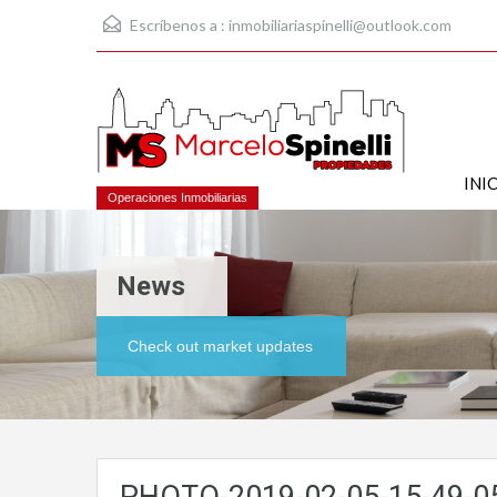
Escríbenos a :
inmobiliariaspinelli@outlook.com
INI
Operaciones Inmobiliarias
News
Check out market updates