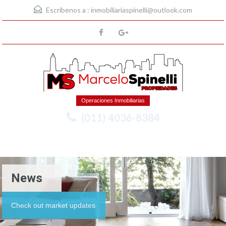
Escríbenos a :
inmobiliariaspinelli@outlook.com
Operaciones Inmobiliarias
(011) 4036-8384
Menu
News
Check out market updates