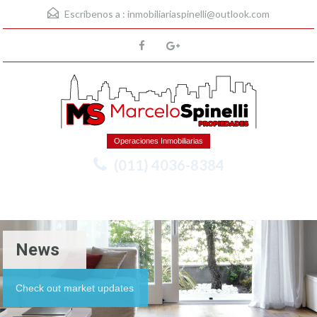
Escríbenos a :
inmobiliariaspinelli@outlook.com
Operaciones Inmobiliarias
(011) 4036-8384
Menu
News
Check out market updates