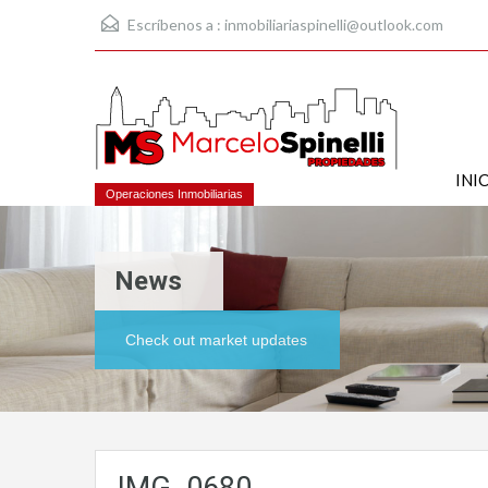
Escríbenos a :
inmobiliariaspinelli@outlook.com
INI
Operaciones Inmobiliarias
News
Check out market updates