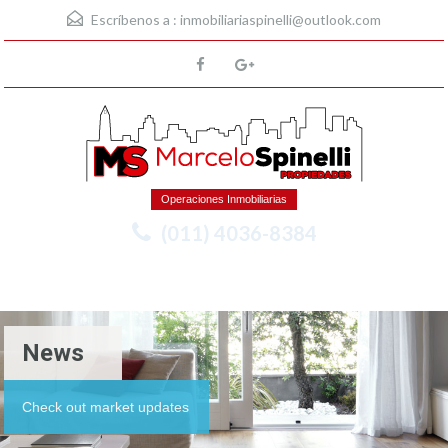
Escríbenos a :
inmobiliariaspinelli@outlook.com
Operaciones Inmobiliarias
(011) 4036-8384
Menu
News
Check out market updates