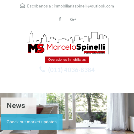
Escríbenos a :
inmobiliariaspinelli@outlook.com
Operaciones Inmobiliarias
(011) 4036-8384
Menu
News
Check out market updates