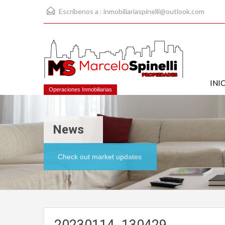
Escríbenos a :
inmobiliariaspinelli@outlook.com
INI
Operaciones Inmobiliarias
News
Check out market updates