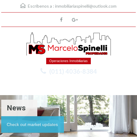
Escríbenos a :
inmobiliariaspinelli@outlook.com
Operaciones Inmobiliarias
(011) 4036-8384
Menu
News
Check out market updates