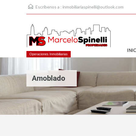
Escríbenos a :
inmobiliariaspinelli@outlook.com
INI
Operaciones Inmobiliarias
Amoblado