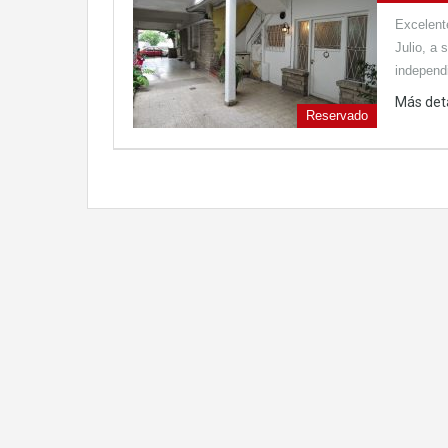
Excelent
Julio, a 
indepen
Más det
Reservado