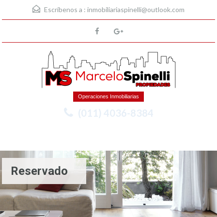
Escríbenos a :
inmobiliariaspinelli@outlook.com
Operaciones Inmobiliarias
(011) 4036-8384
Menu
Reservado