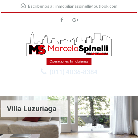
Escríbenos a :
inmobiliariaspinelli@outlook.com
Operaciones Inmobiliarias
(011) 4036-8384
Menu
Villa Luzuriaga